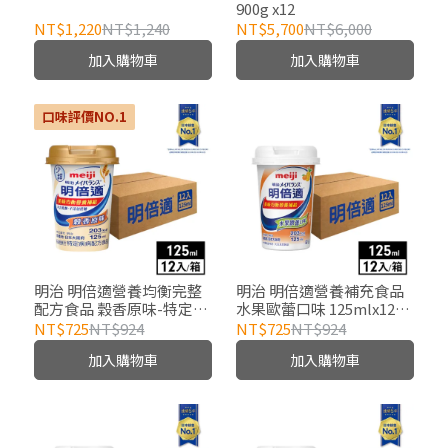
900g x12
NT$1,220
NT$1,240
NT$5,700
NT$6,000
加入購物車
加入購物車
口味評價NO.1
明治 明倍適營養均衡完整
明治 明倍適營養補充食品
配方食品 穀香原味-特定疾
水果歐蕾口味 125mlx12杯
病配方 125mlx12杯(箱)
(箱)
NT$725
NT$924
NT$725
NT$924
加入購物車
加入購物車