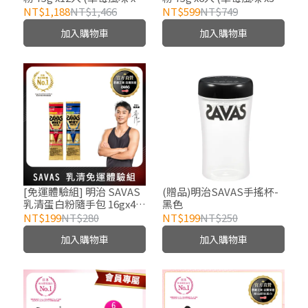
+ 香草牛奶風味 x4 +巧克力
香草牛奶風味 x3)
NT$1,188
NT$1,466
NT$599
NT$749
風味 x4)
加入購物車
加入購物車
[免運體驗組] 明治 SAVAS
(贈品)明治SAVAS手搖杯-
乳清蛋白粉隨手包 16gx4入
黑色
(2日份) (輸入優惠碼
NT$199
NT$280
NT$199
NT$250
SAVASFREE享免運)
加入購物車
加入購物車